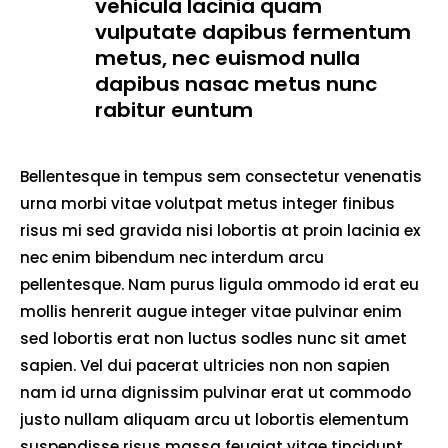
vehicula lacinia quam
vulputate dapibus fermentum
metus, nec euismod nulla
dapibus nasac metus nunc
rabitur euntum
Bellentesque in tempus sem consectetur venenatis
urna morbi vitae volutpat metus integer finibus
risus mi sed gravida nisi lobortis at proin lacinia ex
nec enim bibendum nec interdum arcu
pellentesque. Nam purus ligula ommodo id erat eu
mollis henrerit augue integer vitae pulvinar enim
sed lobortis erat non luctus sodles nunc sit amet
sapien. Vel dui pacerat ultricies non non sapien
nam id urna dignissim pulvinar erat ut commodo
justo nullam aliquam arcu ut lobortis elementum
suspendisse risus massa feugiat vitae tincidunt.