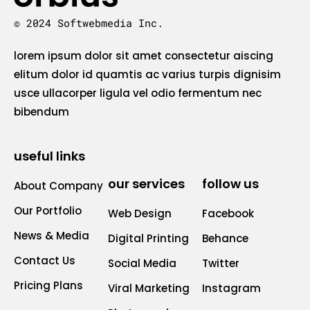
© 2024 Softwebmedia Inc.
lorem ipsum dolor sit amet consectetur aiscing
elitum dolor id quamtis ac varius turpis dignisim
usce ullacorper ligula vel odio fermentum nec
bibendum
useful links
our services
follow us
About Company
Our Portfolio
Web Design
Facebook
News & Media
Digital Printing
Behance
Contact Us
Social Media
Twitter
Pricing Plans
Viral Marketing
Instagram