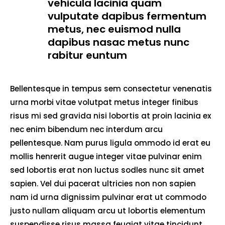
vehicula lacinia quam
vulputate dapibus fermentum
metus, nec euismod nulla
dapibus nasac metus nunc
rabitur euntum
Bellentesque in tempus sem consectetur venenatis
urna morbi vitae volutpat metus integer finibus
risus mi sed gravida nisi lobortis at proin lacinia ex
nec enim bibendum nec interdum arcu
pellentesque. Nam purus ligula ommodo id erat eu
mollis henrerit augue integer vitae pulvinar enim
sed lobortis erat non luctus sodles nunc sit amet
sapien. Vel dui pacerat ultricies non non sapien
nam id urna dignissim pulvinar erat ut commodo
justo nullam aliquam arcu ut lobortis elementum
suspendisse risus massa feugiat vitae tincidunt.